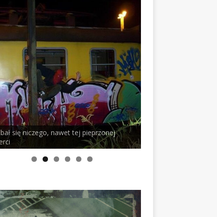
o, nawet tej pieprzonej
PELSON x DUSTY ROOM