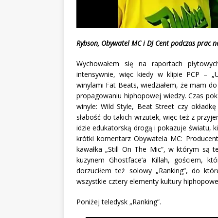
Rybson, Obywatel MC i DJ Cent podczas prac n
Wychowałem się na raportach płytowyc
intensywnie, więc kiedy w klipie PCP – „
winylami Fat Beats, wiedziałem, że mam do 
propagowaniu hiphopowej wiedzy. Czas pokaz
winyle: Wild Style, Beat Street czy okładkę
słabość do takich wrzutek, więc też z przy
idzie edukatorską drogą i pokazuje światu, ki
krótki komentarz Obywatela MC: Producent
kawałka „Still On The Mic”, w którym są t
kuzynem Ghostface’a Killah, gościem, kt
dorzuciłem też solowy „Ranking”, do któr
wszystkie cztery elementy kultury hiphopowe
Poniżej teledysk „Ranking”.