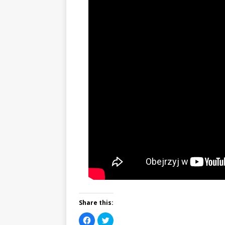
Share this:
C
C
l
l