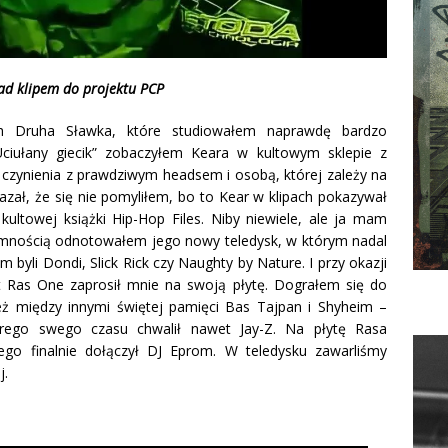
ad klipem do projektu PCP
h Druha Sławka, które studiowałem naprawdę bardzo
Uciułany giecik” zobaczyłem Keara w kultowym sklepie z
czynienia z prawdziwym headsem i osobą, której zależy na
ał, że się nie pomyliłem, bo to Kear w klipach pokazywał
 kultowej książki Hip-Hop Files. Niby niewiele, ale ja mam
jemnością odnotowałem jego nowy teledysk, w którym nadal
m byli Dondi, Slick Rick czy Naughty by Nature. I przy okazji
 Ras One zaprosił mnie na swoją płytę. Dograłem się do
eż między innymi świętej pamięci Bas Tajpan i Shyheim –
órego swego czasu chwalił nawet Jay-Z. Na płytę Rasa
ego finalnie dołączył DJ Eprom. W teledysku zawarliśmy
j.