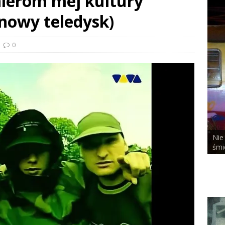
ierom mej kultury
(nowy teledysk)
0
Nie bał się niczeg
ALCHEMIST x DUSTY ROOM
śmierci