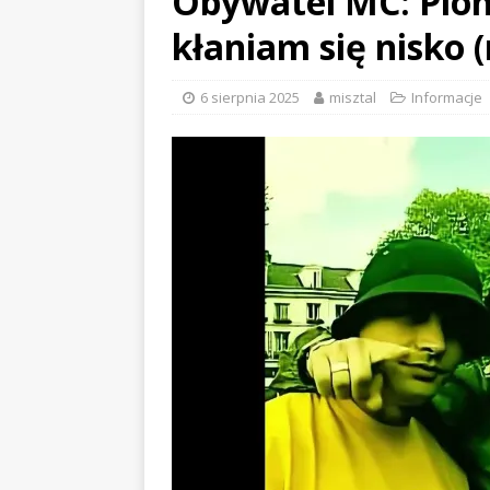
Obywatel MC: Pion
kłaniam się nisko 
6 sierpnia 2025
misztal
Informacje
EVIDENCE x DUSTY ROOM