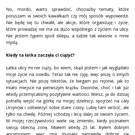
No, mordo, warto sprawdzić, chociażby tematy, które
poruszam w swoich kawałkach czy mój sposób wypowiedzi.
Nie będę się tu chwalił, ale akcje, które organizuję i życie,
które prowadzę nie ma za dużo wspólnego z życiem na ulicy.
Nie jestem typem spod sklepu, a ludzie tak właśnie o mnie
myślą.
Kiedy ta łatka zaczęła ci ciążyć?
Łatka ulicy mi nie ciąży, bo wiem, skąd jestem i jak wyglądało
moje życie na osiedlu. Teraz tak nie żyję, więc piszę o innych
sytuacjach. Nie piszę tekstów, że biegam po rejonie, jak to
miało miejsce na pierwszym krążku Dixonów, choć i tak już
wtedy przemycaliśmy pozytywne wartości. Wiesz, ja do dzisiaj
potrafię wejść na górkę na mojej dzielnicy, spojrzeć na cały
Ursynów i odświeżyć sobie stare czasy. Lubię tam wrócić, ale
tylko na chwilę. Później schodzę i lecę dalej ze swoim życiem.
W mojej rzeczywistości wiele się zmieniło, kiedy poznałem
swoją obecną żonę. Miałem wtedy 25 lat. Byłem dobrym
ancymonem, więc ona musiała naprawdę dobrze się