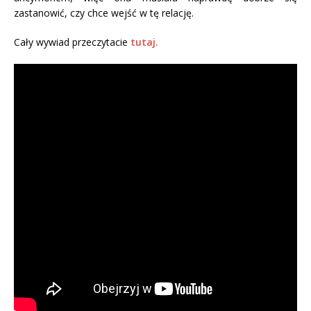
zastanowić, czy chce wejść w tę relację.
Cały wywiad przeczytacie
tutaj.