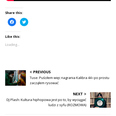
Share this:
C
C
l
l
i
i
c
c
k
k
Like this:
t
t
o
o
s
s
Loading...
h
h
a
a
r
r
e
e
o
o
n
n
F
T
a
w
c
i
PREVIOUS
e
t
b
t
Tuse: Puściłem więc nagrania Kalibra 44 i po prostu
o
e
zacząłem rysować
o
r
k
(
(
O
O
p
NEXT
p
e
e
n
DJ Plash: Kultura hiphopowa jest po to, by wyciągać
n
s
ludzi z syfu (ROZMOWA)
s
i
i
n
n
n
n
e