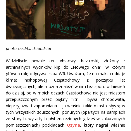
photo credits: dziondzior
Widzieliście pewnie ten vhs-owy, beztroski, złożony z
archiwalnych wycinków klip do „Nowego dnia”, w którym
główną rolę odgrywa ekipa WR. Uważam, że na maksa oddaje
klimat hiphopowej Częstochowy z początku lat
dwutysięcznych, ale można znaleźć w nim też sporo odniesień
do dzisiaj, bo w moich oczach Częstochowa nie jest miastem
przepuszczonym przez piękny filtr – bywa chropowata,
nieprzyjazna i zapomniana. I ja właśnie takie miasto słyszę w
tych wszystkich zduszonych, ponurych (opartych na samplach
ze starych, wytartych płyt znalezionych gdzieś w zakurzonych
pomieszczeniach) podkładach
Qzyna
, który nagrał właśnie