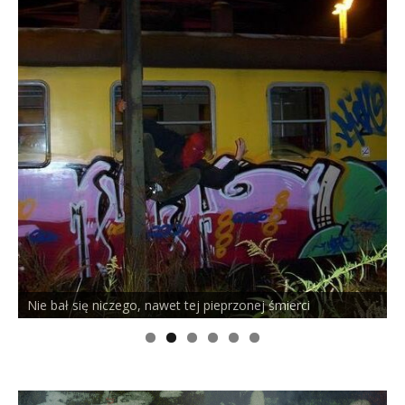
)
ię niczego, nawet tej pieprzonej śmierci
PELSON x DU