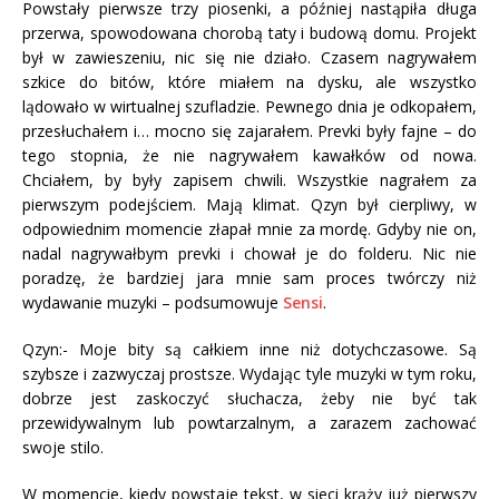
Powstały pierwsze trzy piosenki, a później nastąpiła długa
przerwa, spowodowana chorobą taty i budową domu. Projekt
był w zawieszeniu, nic się nie działo. Czasem nagrywałem
szkice do bitów, które miałem na dysku, ale wszystko
lądowało w wirtualnej szufladzie. Pewnego dnia je odkopałem,
przesłuchałem i… mocno się zajarałem. Prevki były fajne – do
tego stopnia, że nie nagrywałem kawałków od nowa.
Chciałem, by były zapisem chwili. Wszystkie nagrałem za
pierwszym podejściem. Mają klimat. Qzyn był cierpliwy, w
odpowiednim momencie złapał mnie za mordę. Gdyby nie on,
nadal nagrywałbym prevki i chował je do folderu. Nic nie
poradzę, że bardziej jara mnie sam proces twórczy niż
wydawanie muzyki – podsumowuje
Sensi
.
Qzyn:- Moje bity są całkiem inne niż dotychczasowe. Są
szybsze i zazwyczaj prostsze. Wydając tyle muzyki w tym roku,
dobrze jest zaskoczyć słuchacza, żeby nie być tak
przewidywalnym lub powtarzalnym, a zarazem zachować
swoje stilo.
W momencie, kiedy powstaje tekst, w sieci krąży już pierwszy