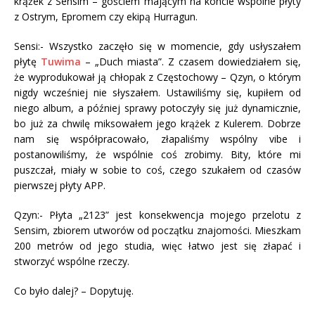
krążek z Sensim – gościem mającym na koncie wspólne płyty
z Ostrym, Epromem czy ekipą Hurragun.
Sensi:- Wszystko zaczęło się w momencie, gdy usłyszałem
płytę
Tuwima
– „Duch miasta”. Z czasem dowiedziałem się,
że wyprodukował ją chłopak z Częstochowy – Qzyn, o którym
nigdy wcześniej nie słyszałem. Ustawiliśmy się, kupiłem od
niego album, a później sprawy potoczyły się już dynamicznie,
bo już za chwilę miksowałem jego krążek z Kulerem. Dobrze
nam się współpracowało, złapaliśmy wspólny vibe i
postanowiliśmy, że wspólnie coś zrobimy. Bity, które mi
puszczał, miały w sobie to coś, czego szukałem od czasów
pierwszej płyty APP.
Qzyn:- Płyta „2123” jest konsekwencja mojego przelotu z
Sensim, zbiorem utworów od początku znajomości. Mieszkam
200 metrów od jego studia, więc łatwo jest się złapać i
stworzyć wspólne rzeczy.
Co było dalej? – Dopytuję.