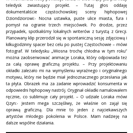
teledysk zwiastujący projekt. – Tutaj głos oddaję
dokumentaliście częstochowskiej sceny hiphopowej
Dziondziorowi:- Nocna ustawka, puste ulice miasta, fura i
pomysł na ogranie trzech miejscówek. Po drodze, przez
przypadek, spotkaliśmy lokalnych writerów z turystą z Grecji.
Planowany klip przerodził się w spontaniczną sesję zdjęciową i
kilkugodzinny spacer bez celu po pustej Częstochowie – mówi
fotograf. W teledysku „Wiosna trochę chłodna w tym roku”
można zaobserwować animacje Loraka, który odpowiada też
za całą oprawę graficzną projektu. – Przy projektowaniu
okładki zależało mi na wymyśleniu wyraźnego i oryginalnego
motywu, który nie będzie miał jednoznacznego przesłania jak
ta płyta. Obrazek ma za zadanie wprowadzić konsumenta w
odpowiedni hiphopowy nastrój. Oryginał okładki namalowałem
ręcznie, co sublimuje cały projekt. – O udziale Loraka mówi
Qzyn:- Jestem mega szczęśliwy, że właśnie on zajął się
oprawą graficzną. Dla mnie to jeden z najciekawszych
artystów młodego pokolenia w Polsce. Mam nadzieję na
dalsze wspólne działania.