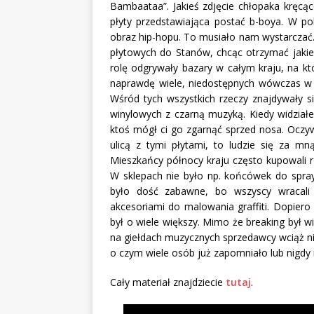
Bambaataa”. Jakieś zdjęcie chłopaka kręc
płyty przedstawiająca postać b-boya. W pol
obraz hip-hopu. To musiało nam wystarczać.
płytowych do Stanów, chcąc otrzymać jakiek
rolę odgrywały bazary w całym kraju, na kt
naprawdę wiele, niedostępnych wówczas w sk
Wśród tych wszystkich rzeczy znajdywały s
winylowych z czarną muzyką. Kiedy widziałe
ktoś mógł ci go zgarnąć sprzed nosa. Oczyw
ulicą z tymi płytami, to ludzie się za mną
Mieszkańcy północy kraju często kupowali r
W sklepach nie było np. końcówek do sprayó
było dość zabawne, bo wszyscy wracal
akcesoriami do malowania graffiti. Dopiero
był o wiele większy. Mimo że breaking był wid
na giełdach muzycznych sprzedawcy wciąż nie
o czym wiele osób już zapomniało lub nigdy 
Cały materiał znajdziecie
tutaj
.