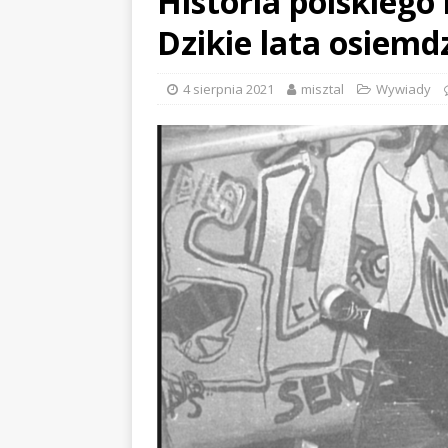
Historia polskiego 
Dzikie lata osiemd
4 sierpnia 2021
misztal
Wywiady
CE x DUSTY ROOM
ALCHEMIST x DUSTY RO