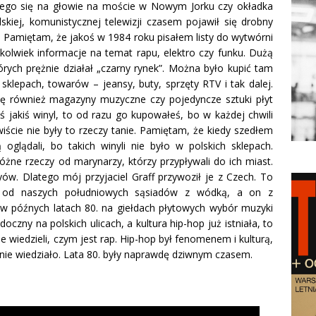
ącego się na głowie na moście w Nowym Jorku czy okładka
skiej, komunistycznej telewizji czasem pojawił się drobny
 Pamiętam, że jakoś w 1984 roku pisałem listy do wytwórni
olwiek informacje na temat rapu, elektro czy funku. Dużą
órych prężnie działał „czarny rynek”. Można było kupić tam
lepach, towarów – jeansy, buty, sprzęty RTV i tak dalej.
ię również magazyny muzyczne czy pojedyncze sztuki płyt
ś jakiś winyl, to od razu go kupowałeś, bo w każdej chwili
iście nie były to rzeczy tanie. Pamiętam, że kiedy szedłem
 oglądali, bo takich winyli nie było w polskich sklepach.
óżne rzeczy od marynarzy, którzy przypływali do ich miast.
w. Dlatego mój przyjaciel Graff przywoził je z Czech. To
i od naszych południowych sąsiadów z wódką, a on z
 w późnych latach 80. na giełdach płytowych wybór muzyki
oczny na polskich ulicach, a kultura hip-hop już istniała, to
 wiedzieli, czym jest rap. Hip-hop był fenomenem i kulturą,
nie wiedziało. Lata 80. były naprawdę dziwnym czasem.