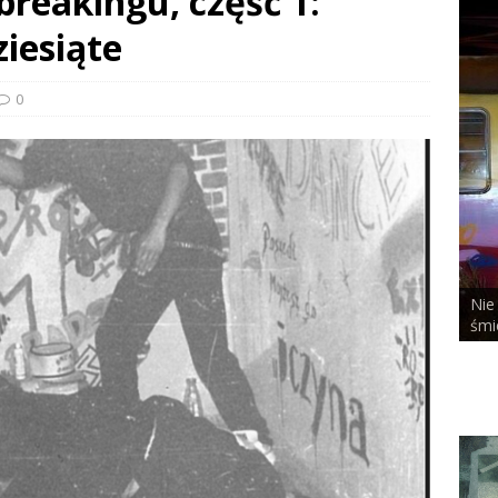
breakingu, część 1:
ziesiąte
0
Nie bał się niczego, nawet tej pieprzonej
OM
śmierci