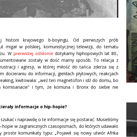
ej historii krajowego b-boyingu. Od pierwszych prób
ut migał w polskiej, komunistycznej telewizji, do tematu
ryżu. W
pierwszej odsłonie
dotykamy hiphopowych lat 80.,
okumentowane zostały w dość marny sposób. To relacja z
frustracji i agresji, w której miłość do tańca zderza się z
m docieraniu do informacji, giełdach płytowych, reakcjach
 breaking, kwitowała: „weź ten magnetofon i idź do domu, bo
komisariacie” i tym, że komuna i Bronx do siebie nie
cierały informacje o hip-hopie?
o szukać i naprawdę o te informacje się postarać. Musieliśmy
p-hopie w zagranicznych czasopismach, do których udawało
y proste komunikaty typu: „Pojawił się nowy utwór Afrika