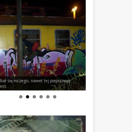
 bał się niczego, nawet tej pieprzonej
erci
PELSON x DUSTY RO