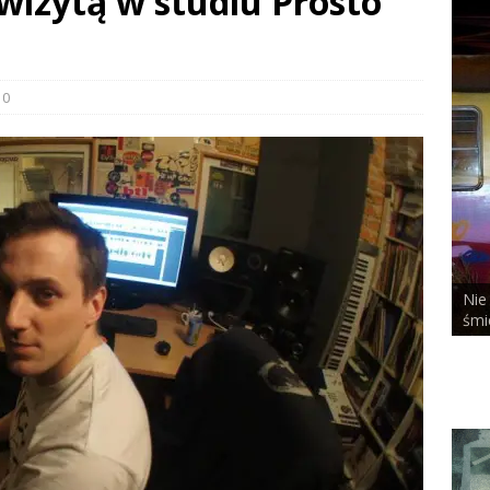
 wizytą w studiu Prosto
0
Nie
ALCHEMIST x DUSTY ROOM
śmi