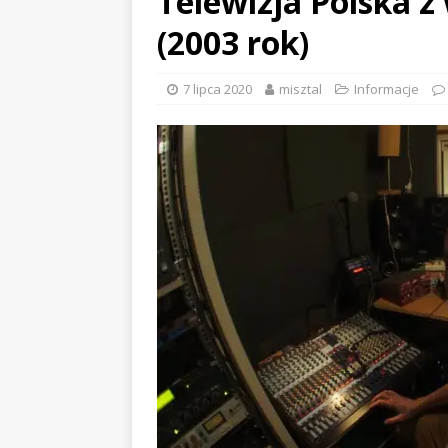
Telewizja Polska z
(2003 rok)
7 lipca 2020
misztal
Informacje
EVIDENCE x DUSTY ROOM