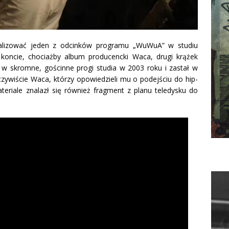
ealizować jeden z odcinków programu „WuWuA” w studiu
 koncie, chociażby album producencki Waca, drugi krążek
 w skromne, gościnne progi studia w 2003 roku i zastał w
zywiście Waca, którzy opowiedzieli mu o podejściu do hip-
eriale znalazł się również fragment z planu teledysku do