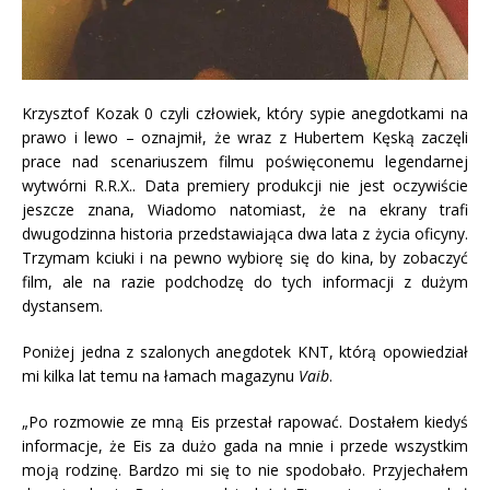
Krzysztof Kozak 0 czyli człowiek, który sypie anegdotkami na
prawo i lewo – oznajmił, że wraz z Hubertem Kęską zaczęli
prace nad scenariuszem filmu poświęconemu legendarnej
wytwórni R.R.X
..
Data premiery produkcji nie jest oczywiście
jeszcze znana, Wiadomo natomiast, że na ekrany trafi
dwugodzinna historia przedstawiająca dwa lata z życia oficyny.
Trzymam kciuki i na pewno wybiorę się do kina, by zobaczyć
film, ale na razie podchodzę do tych informacji z dużym
dystansem.
Poniżej jedna z szalonych anegdotek
KNT
, którą opowiedział
mi kilka lat temu na łamach magazynu
Vaib
.
„Po rozmowie ze mną Eis przestał rapować. Dostałem kiedyś
informacje, że Eis za dużo gada na mnie i przede wszystkim
moją rodzinę. Bardzo mi się to nie spodobało. Przyjechałem