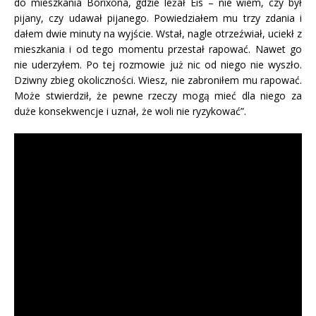
do mieszkania Borixona, gdzie leżał Eis – nie wiem, czy był
pijany, czy udawał pijanego. Powiedziałem mu trzy zdania i
dałem dwie minuty na wyjście. Wstał, nagle otrzeźwiał, uciekł z
mieszkania i od tego momentu przestał rapować. Nawet go
nie uderzyłem. Po tej rozmowie już nic od niego nie wyszło.
Dziwny zbieg okoliczności. Wiesz, nie zabroniłem mu rapować.
Może stwierdził, że pewne rzeczy mogą mieć dla niego za
duże konsekwencje i uznał, że woli nie ryzykować”.