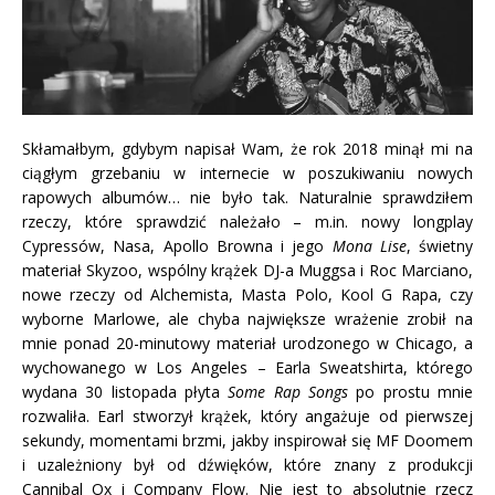
Skłamałbym, gdybym napisał Wam, że rok 2018 minął mi na
ciągłym grzebaniu w internecie w poszukiwaniu nowych
rapowych albumów… nie było tak.
Naturalnie sprawdziłem
rzeczy, które sprawdzić należało – m.in. nowy longplay
Cypressów, Nasa, Apollo Browna i jego
Mona Lise
,
świetny
materiał Skyzoo, wspólny krążek DJ-a Muggsa i Roc Marciano,
nowe rzeczy od Alchemista, Masta Polo, Kool G Rapa, czy
wyborne Marlowe, ale chyba największe wrażenie zrobił na
mnie ponad 20-minutowy materiał urodzonego w Chicago, a
wychowanego w Los Angeles – Earla Sweatshirta, którego
wydana 30 listopada płyta
Some Rap Songs
po prostu mnie
rozwaliła. Earl stworzył krążek, który angażuje od pierwszej
sekundy, momentami brzmi, jakby inspirował się MF Doomem
i uzależniony był od dźwięków, które znany z produkcji
Cannibal Ox i Company Flow. Nie jest to absolutnie rzecz