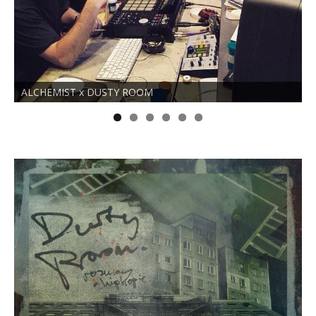
LCHEMIST x DUSTY ROOM
Nie bał