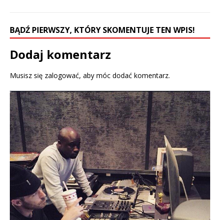
i
n
n
n
n
e
e
w
w
w
BĄDŹ PIERWSZY, KTÓRY SKOMENTUJE TEN WPIS!
w
i
i
n
n
d
d
o
Dodaj komentarz
o
w
w
)
)
Musisz się
zalogować
, aby móc dodać komentarz.