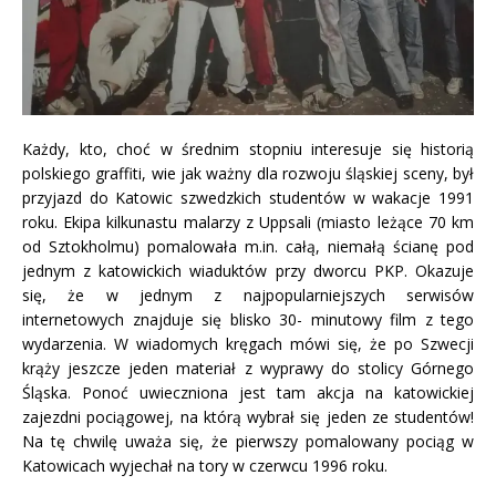
Każdy, kto, choć w średnim stopniu interesuje się historią
polskiego graffiti, wie jak ważny dla rozwoju śląskiej sceny, był
przyjazd do Katowic szwedzkich studentów w wakacje 1991
roku.
Ekipa kilkunastu malarzy z Uppsali (miasto leżące 70 km
od Sztokholmu) pomalowała m.in. całą, niemałą ścianę pod
jednym z katowickich wiaduktów przy dworcu PKP. Okazuje
się, że w jednym z najpopularniejszych serwisów
internetowych znajduje się blisko 30- minutowy film z tego
wydarzenia. W wiadomych kręgach mówi się, że po Szwecji
krąży jeszcze jeden materiał z wyprawy do stolicy Górnego
Śląska. Ponoć uwieczniona jest tam akcja na katowickiej
zajezdni pociągowej, na którą wybrał się jeden ze studentów!
Na tę chwilę uważa się, że pierwszy pomalowany pociąg w
Katowicach wyjechał na tory w czerwcu 1996 roku.