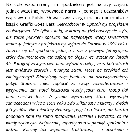
Na dole wspomniany film (podzielony jest na trzy części),
jednak wcześniej wypowiedź
Parra
– jednego z uczestników
wyprawy do Polski. Słowa szwedzkiego malarza pochodzą z
książki Graffiti Goes East:
„Aeroschool” w Uppsali był projektem
edukacyjnym. Nie tylko szkołą, w której mogłeś nauczyć się stylu,
ale także punktem spotkań dla najlepszych wtedy szwedzkich
malarzy. Jednym z projektów był wyjazd do Katowic w 1991 roku.
Zaczęło się od spotkania jednego z nas z pewnym fotografem,
który dokumentował atmosferę na Śląsku we wczesnych latach
90. Fotograf zasugerował nam wyjazd mówiąc, że w Katowicach
jest mnóstwo szarych i nudnych ścian. Może na przykład coś
ekologicznego? Zdobyliśmy więc fundusze na dziewięciodniowy
pobyt. Studenci mieli zapłacić za swoje zakwaterowanie i
wyżywienie, tani hotel kosztował wtedy jeden euro. Motip dał
nam sześćset farb. W grupie wyjazdowej, która wyruszyła
samochodem w lecie 1991 roku było kilkunastu malarzy i dwóch
fotografów. Nie mieliśmy zielonego pojęcia o Polsce, ale bardzo
podobało nam się samo malowanie, jedzenie i wszystko, co się
wtedy wydarzyło. Najmocniej zapadły nam w pamięć spotkania z
ludźmi. Byliśmy tak wspaniale traktowani, z szacunkiem i