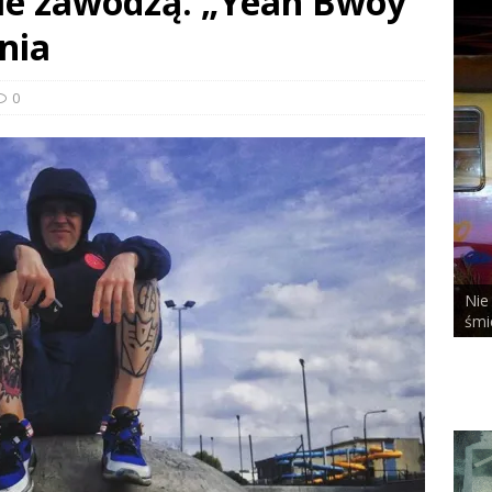
nie zawodzą. „Yeah Bwoy”
onia
0
Nie bał się niczego, nawet tej pieprzonej
śmierci