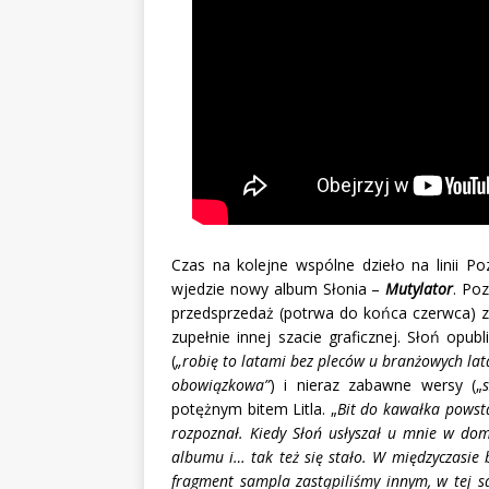
Czas na kolejne wspólne dzieło na linii Po
wjedzie nowy album Słonia –
Mutylator
. Po
przedsprzedaż (potrwa do końca czerwca)
zupełnie innej szacie graficznej. Słoń opubl
(
„robię to latami bez pleców u branżowych lat
obowiązkowa”
) i nieraz zabawne wersy („
potężnym bitem Litla. „
Bit do kawałka powst
rozpoznał. Kiedy Słoń usłyszał u mnie w domu
albumu i… tak też się stało. W międzyczasie 
fragment sampla zastąpiliśmy innym, w tej sa