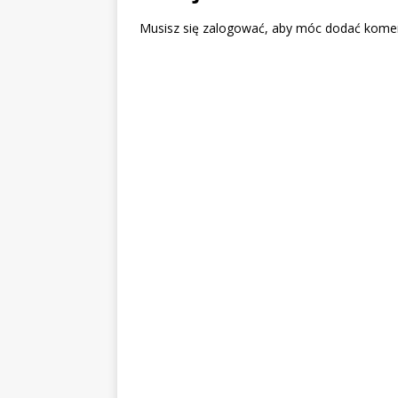
w
i
i
n
n
d
Musisz się
zalogować
, aby móc dodać komen
d
o
o
w
w
)
)