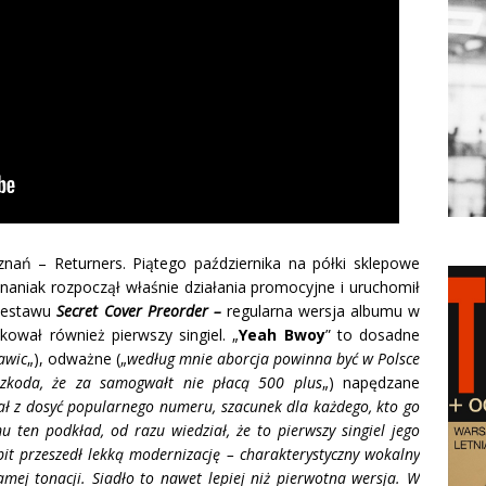
znań – Returners. Piątego października na półki sklepowe
znaniak rozpoczął właśnie działania promocyjne i uruchomił
 zestawu
Secret Cover Preorder –
regularna wersja albumu w
ikował również pierwszy singiel. „
Yeah Bwoy
” to dosadne
awic
„), odważne („
według mnie aborcja powinna być w Polsce
szkoda, że za samogwałt nie płacą 500 plus
„) napędzane
ał z dosyć popularnego numeru, szacunek dla każdego, kto go
 ten podkład, od razu wiedział, że to pierwszy singiel jego
bit przeszedł lekką modernizację – charakterystyczny wokalny
mej tonacji. Siadło to nawet lepiej niż pierwotna wersja. W