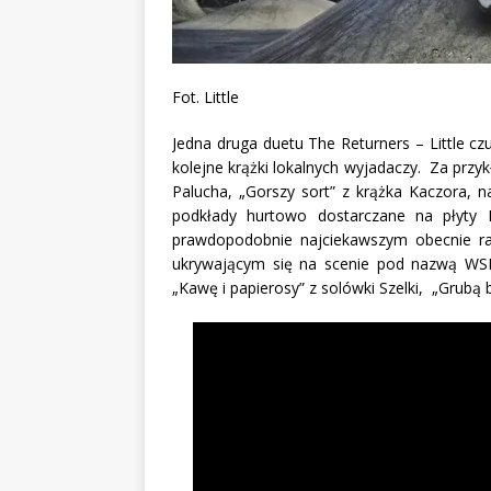
Fot. Little
Jedna druga duetu The Returners – Little cz
kolejne krążki lokalnych wyjadaczy. Za przy
Palucha, „Gorszy sort” z krążka Kaczora, na
podkłady hurtowo dostarczane na płyty D
prawdopodobnie najciekawszym obecnie ra
ukrywającym się na scenie pod nazwą WSR
„Kawę i papierosy” z solówki Szelki, „Grubą 