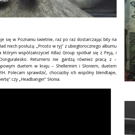
uje się w Poznaniu świetnie, raz po raz dostarczając
bity na
kład niech posłużą: „Prosto w ryj” z ubiegłorocznego albumu
 którym współzałożyciel Killaz Group spotkał się z Peją, i
onguralesko. Returnersi nie gardzą również pracą z –
powym duetem w kraju – Shellerinim i Słoniem, duetem
H. Polecam sprawdzić, chociażby ich wspólny blendtape,
bertę” czy „Headbanger” Słonia.