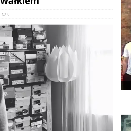
awałkiem
0
rzonej
PELSON x DUSTY ROOM
Opo