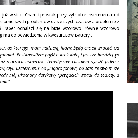
t już w sieci! Cham i prostak pożyczył sobie instrumental od
opularniejszych problemów dzisiejszych czasów… problemie z
 raper odnalazł się na bicie wzorowo, równie wzorowo
ng ma do powiedzenia w kwestii „Low Battery”.
er, do którego (mam nadzieję) ludzie będą chcieli wracać. Od
agodniał. Postanowiłem pójść o krok dalej i jeszcze bardziej go
 już mocnych numerów. Tematycznie chciałem ugryźć jeden z
ów, czyli uzależnienie od „mądro-fonów”, bo sam ze swoim się
kiedy mój ukochany dotykowy “przyjaciel” wpadł do toalety, a
amn
.”