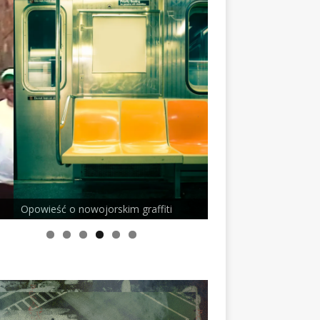
wieść o nowojorskim graffiti
Podcast z Doktorem