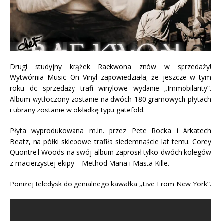
Drugi studyjny krążek Raekwona znów w sprzedaży!
Wytwórnia Music On Vinyl zapowiedziała, że jeszcze w tym
roku do sprzedaży trafi winylowe wydanie „Immobilarity”.
Album wytłoczony zostanie na dwóch 180 gramowych płytach
i ubrany zostanie w okładkę typu g
atefold
.
Płyta wyprodukowana m.in. przez Pete Rocka i Arkatech
Beatz, na półki sklepowe trafiła siedemnaście lat temu. Corey
Quontrell Woods na swój album zaprosił tylko dwóch kolegów
z macierzystej ekipy – Method Mana i Masta Kille.
Poniżej teledysk do genialnego kawałka „Live From New York”.