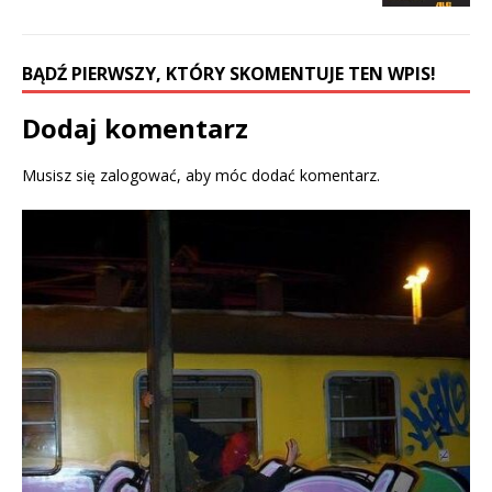
i
n
n
n
n
e
e
w
w
w
BĄDŹ PIERWSZY, KTÓRY SKOMENTUJE TEN WPIS!
w
i
i
n
n
d
d
o
Dodaj komentarz
o
w
w
)
)
Musisz się
zalogować
, aby móc dodać komentarz.