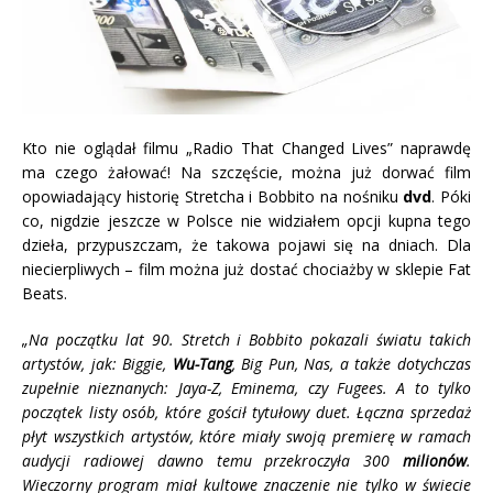
Kto nie oglądał filmu „Radio That Changed Lives” naprawdę
ma czego żałować!
Na szczęście, można już dorwać film
opowiadający historię Stretcha i Bobbito na nośniku
dvd
. Póki
co, nigdzie jeszcze w Polsce nie widziałem opcji kupna tego
dzieła, przypuszczam, że takowa pojawi się na dniach. Dla
niecierpliwych – film można już dostać chociażby w sklepie Fat
Beats.
„Na początku lat 90. Stretch i Bobbito pokazali światu takich
artystów, jak: Biggie,
Wu-Tang
, Big Pun, Nas, a także dotychczas
zupełnie nieznanych: Jaya-Z, Eminema, czy Fugees. A to tylko
początek listy osób, które gościł tytułowy duet. Łączna sprzedaż
płyt wszystk
ich artystów, które miały swoją premierę w ramach
audycji radiowej dawno temu przekroczyła 300
milionów
.
Wieczorny program miał kultowe znaczenie nie tylko w świecie