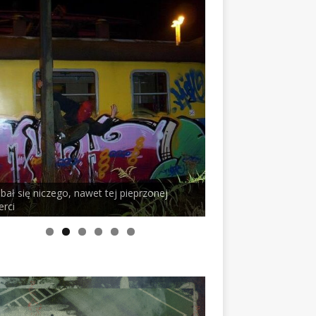
 bał się niczego, nawet tej pieprzonej
erci
PELSON x DUSTY RO