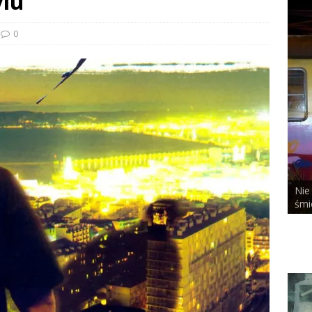
ylu
0
Nie
ALCHEMIST x DUSTY ROOM
śmi