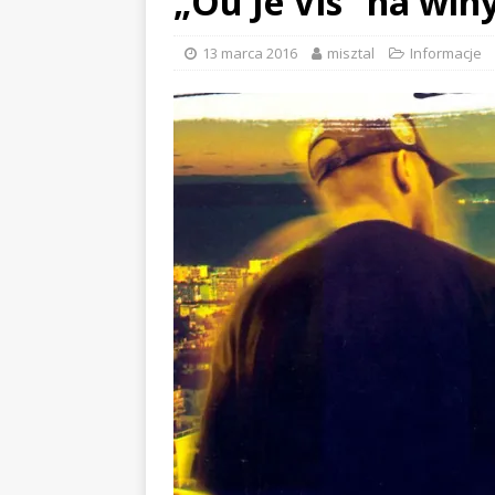
„Ou Je Vis” na win
13 marca 2016
misztal
Informacje
EVIDENCE x DUSTY ROOM