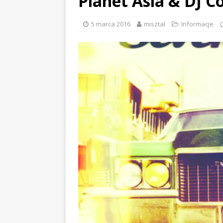
Planet Asia & DJ C
5 marca 2016
misztal
Informacje
EVIDENCE x DUSTY ROOM