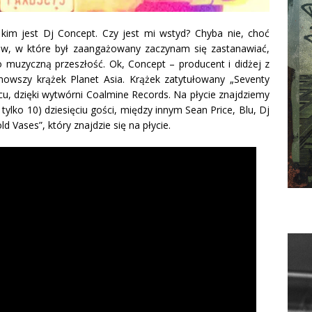
kim jest Dj Concept. Czy jest mi wstyd?
Chyba nie, choć
któw, w które był zaangażowany zaczynam się zastanawiać,
o muzyczną przeszłość. Ok, Concept – producent i didżej z
owszy krążek Planet Asia. Krążek zatytułowany „Seventy
cu, dzięki wytwórni Coalmine Records. Na płycie znajdziemy
tylko 10) dziesięciu gości, między innym Sean Price, Blu, Dj
old
Vases”, który znajdzie się na płycie.