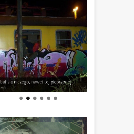
 bał się niczego, nawet tej pieprzonej
erci
PELSON x DUSTY RO