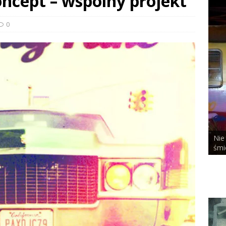
oncept – wspólny projekt
0
Nie
ALCHEMIST x DUSTY ROOM
śmi