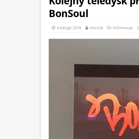
Kolejny teledysk p
BonSoul
4 lutego 2016
misztal
Informacje
EVIDENCE x DUSTY ROOM