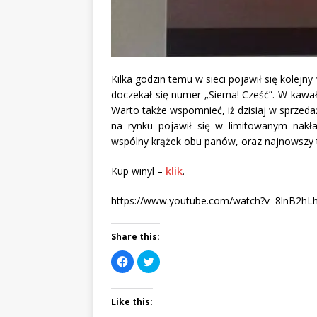
Kilka godzin temu w sieci pojawił się kolejn
doczekał się numer „Siema! Cześć”. W kawałk
Warto także wspomnieć, iż dzisiaj w sprzeda
na rynku pojawił się w limitowanym nakład
wspólny krążek obu panów, oraz najnowszy t
Kup winyl –
klik
.
https://www.youtube.com/watch?v=8lnB2hL
Share this:
C
C
l
l
i
i
c
c
k
k
Like this:
t
t
o
o