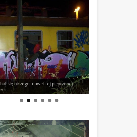
 bał się niczego, nawet tej pieprzonej
erci
PELSON x DUSTY RO