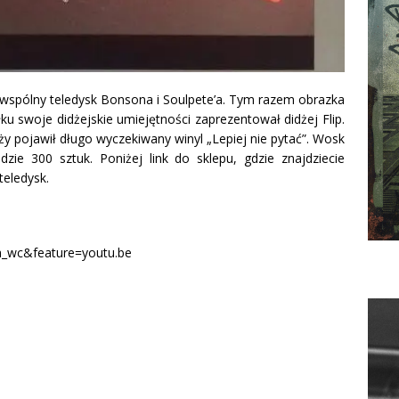
y wspólny teledysk Bonsona i Soulpete’a.
Tym razem obrazka
u swoje didżejskie umiejętności zaprezentował didżej Flip.
ży pojawił długo wyczekiwany winyl „Lepiej nie pytać”. Wosk
zie 300 sztuk. Poniżej link do sklepu, gdzie znajdziecie
eledysk.
h_wc&feature=youtu.be