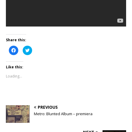
Share this:
C
C
l
l
i
i
c
c
k
k
Like this:
t
t
o
o
s
s
Loading...
h
h
a
a
r
r
e
e
o
o
n
n
F
T
a
w
c
i
PREVIOUS
e
t
b
t
Metro: Blunted Album – premiera
o
e
o
r
k
(
(
O
O
p