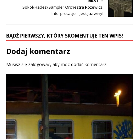
NEXT
p
e
e
n
Sokół/Hades/Sampler Orchestra Różewicz:
n
s
Interpretacje – jest już winyl
s
i
i
n
n
n
n
e
e
w
w
w
BĄDŹ PIERWSZY, KTÓRY SKOMENTUJE TEN WPIS!
w
i
i
n
n
d
d
o
Dodaj komentarz
o
w
w
)
)
Musisz się
zalogować
, aby móc dodać komentarz.