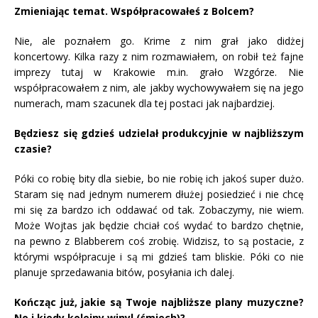
Zmieniając temat. Współpracowałeś z Bolcem?
Nie, ale poznałem go. Krime z nim grał jako didżej
koncertowy. Kilka razy z nim rozmawiałem, on robił też fajne
imprezy tutaj w Krakowie m.in. grało Wzgórze. Nie
współpracowałem z nim, ale jakby wychowywałem się na jego
numerach, mam szacunek dla tej postaci jak najbardziej.
Będziesz się gdzieś udzielał produkcyjnie w najbliższym
czasie?
Póki co robię bity dla siebie, bo nie robię ich jakoś super dużo.
Staram się nad jednym numerem dłużej posiedzieć i nie chcę
mi się za bardzo ich oddawać od tak. Zobaczymy, nie wiem.
Może Wojtas jak będzie chciał coś wydać to bardzo chętnie,
na pewno z Blabberem coś zrobię. Widzisz, to są postacie, z
którymi współpracuje i są mi gdzieś tam bliskie. Póki co nie
planuje sprzedawania bitów, posyłania ich dalej.
Kończąc już, jakie są Twoje najbliższe plany muzyczne?
No i kiedy kolejny winyl (śmiech)?