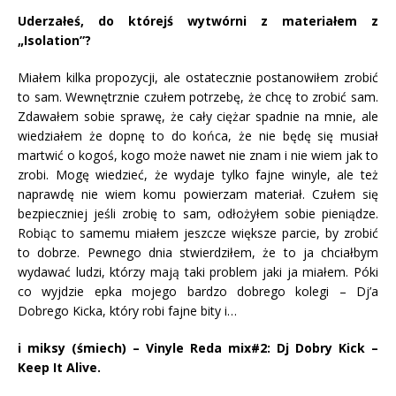
Uderzałeś, do którejś wytwórni z materiałem z
„Isolation”?
Miałem kilka propozycji, ale ostatecznie postanowiłem zrobić
to sam. Wewnętrznie czułem potrzebę, że chcę to zrobić sam.
Zdawałem sobie sprawę, że cały ciężar spadnie na mnie, ale
wiedziałem że dopnę to do końca, że nie będę się musiał
martwić o kogoś, kogo może nawet nie znam i nie wiem jak to
zrobi. Mogę wiedzieć, że wydaje tylko fajne winyle, ale też
naprawdę nie wiem komu powierzam materiał. Czułem się
bezpieczniej jeśli zrobię to sam, odłożyłem sobie pieniądze.
Robiąc to samemu miałem jeszcze większe parcie, by zrobić
to dobrze. Pewnego dnia stwierdziłem, że to ja chciałbym
wydawać ludzi, którzy mają taki problem jaki ja miałem. Póki
co wyjdzie epka mojego bardzo dobrego kolegi – Dj’a
Dobrego Kicka, który robi fajne bity i…
i miksy (śmiech) – Vinyle Reda mix#2: Dj Dobry Kick –
Keep It Alive.