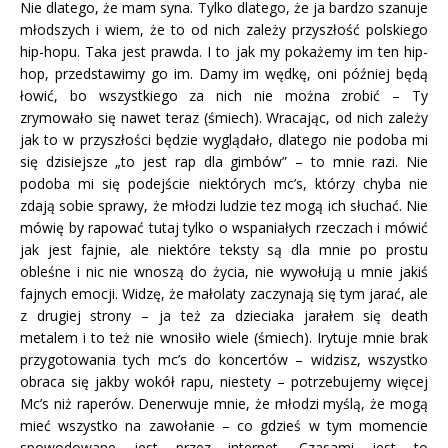
Nie dlatego, że mam syna. Tylko dlatego, że ja bardzo szanuje
młodszych i wiem, że to od nich zależy przyszłość polskiego
hip-hopu. Taka jest prawda. I to jak my pokażemy im ten hip-
hop, przedstawimy go im. Damy im wędkę, oni później będą
łowić, bo wszystkiego za nich nie można zrobić – Ty
zrymowało się nawet teraz (śmiech). Wracając, od nich zależy
jak to w przyszłości będzie wyglądało, dlatego nie podoba mi
się dzisiejsze „to jest rap dla gimbów” – to mnie razi. Nie
podoba mi się podejście niektórych mc’s, którzy chyba nie
zdają sobie sprawy, że młodzi ludzie tez mogą ich słuchać. Nie
mówię by rapować tutaj tylko o wspaniałych rzeczach i mówić
jak jest fajnie, ale niektóre teksty są dla mnie po prostu
obleśne i nic nie wnoszą do życia, nie wywołują u mnie jakiś
fajnych emocji. Widzę, że małolaty zaczynają się tym jarać, ale
z drugiej strony – ja też za dzieciaka jarałem się death
metalem i to też nie wnosiło wiele (śmiech). Irytuje mnie brak
przygotowania tych mc’s do koncertów – widzisz, wszystko
obraca się jakby wokół rapu, niestety – potrzebujemy więcej
Mc’s niż raperów. Denerwuje mnie, że młodzi myślą, że mogą
mieć wszystko na zawołanie – co gdzieś w tym momencie
spowodowane jest przez internet. Czasami jest to