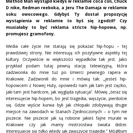
Method Man wystąpił kiedyś w reklamie coca coli, Chuck
D nike, Redman reeboka, a Jeru The Damaja w reklamie
soku owocowego. Gdybyś Ty dostał propozycję
wystąpienia w reklamie to byś się zgodził? Czy
musiałaby to być reklama stricte hip-hopowa, np.
promujesz gramofony.
Media całe życie nie starają się pokazać hip-hopu – tej
prawdziwej strony. Nie interesują ich pozytywne aspekty tej
kultury. Oczywiście w większości wypadków tak jest. Jako
przykład podam tutaj pewną stację telewizyjną, która
zadzwoniła do mnie tuż po śmierci pewnego rapera w
Krakowie. Zadzwonili do mnie i mówią tak: „jesteś hip-
hopowcem z Nowej Huty, opowiedz nam jak tam jest ciężko,
jaki tam jest hardcore, jak wygląda sytuacja”. Mówię „teraz się
interesujecie hip-hopem, bo jest tragedia, węszycie, pierdolcie
się. Gdzie wyście kurwa byli jak chłopaki zdobywają drugie
miejsce na zawodach w Stanach Zjednoczonych – o tym nie
piszecie. Nie piszecie jak są robione jakieś fajne murale w
Krakowie czy jak mamy mistrzostwa świata didżei.
Interesujecie się tylko wtedy jak zwęszycie tragedie.” Mógłbym