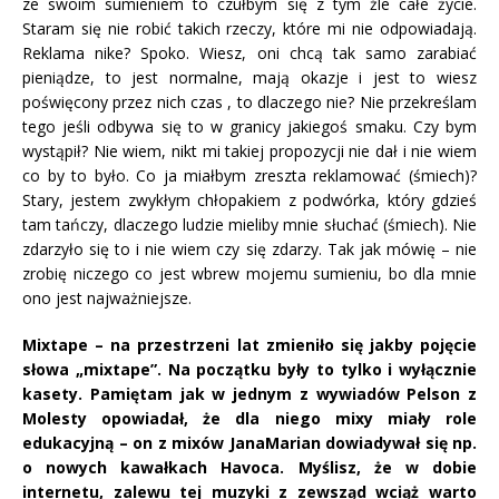
ze swoim sumieniem to czułbym się z tym źle całe życie.
Staram się nie robić takich rzeczy, które mi nie odpowiadają.
Reklama nike? Spoko. Wiesz, oni chcą tak samo zarabiać
pieniądze, to jest normalne, mają okazje i jest to wiesz
poświęcony przez nich czas , to dlaczego nie? Nie przekreślam
tego jeśli odbywa się to w granicy jakiegoś smaku. Czy bym
wystąpił? Nie wiem, nikt mi takiej propozycji nie dał i nie wiem
co by to było. Co ja miałbym zreszta reklamować (śmiech)?
Stary, jestem zwykłym chłopakiem z podwórka, który gdzieś
tam tańczy, dlaczego ludzie mieliby mnie słuchać (śmiech). Nie
zdarzyło się to i nie wiem czy się zdarzy. Tak jak mówię – nie
zrobię niczego co jest wbrew mojemu sumieniu, bo dla mnie
ono jest najważniejsze.
Mixtape – na przestrzeni lat zmieniło się jakby pojęcie
słowa „mixtape”. Na początku były to tylko i wyłącznie
kasety. Pamiętam jak w jednym z wywiadów Pelson z
Molesty opowiadał, że dla niego mixy miały role
edukacyjną – on z mixów JanaMarian dowiadywał się np.
o nowych kawałkach Havoca. Myślisz, że w dobie
internetu, zalewu tej muzyki z zewsząd wciąż warto