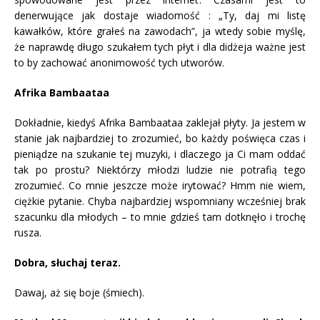
denerwujące jak dostaje wiadomość : „Ty, daj mi listę
kawałków, które grałeś na zawodach”, ja wtedy sobie myślę,
że naprawdę długo szukałem tych płyt i dla didżeja ważne jest
to by zachować anonimowość tych utworów.
Afrika Bambaataa
Dokładnie, kiedyś Afrika Bambaataa zaklejał płyty. Ja jestem w
stanie jak najbardziej to zrozumieć, bo każdy poświęca czas i
pieniądze na szukanie tej muzyki, i dlaczego ja Ci mam oddać
tak po prostu? Niektórzy młodzi ludzie nie potrafią tego
zrozumieć. Co mnie jeszcze może irytować? Hmm nie wiem,
ciężkie pytanie. Chyba najbardziej wspomniany wcześniej brak
szacunku dla młodych – to mnie gdzieś tam dotknęło i trochę
rusza.
Dobra, słuchaj teraz.
Dawaj, aż się boje (śmiech).