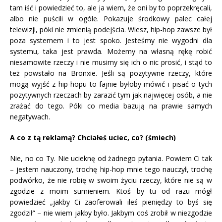
tam iść i powiedzieć to, ale ja wiem, że oni by to poprzekręcali,
albo nie puścili w ogóle. Pokazuje środkowy palec całej
telewizji, póki nie zmienią podejścia. Wiesz, hip-hop zawsze był
poza systemem i to jest spoko. Jesteśmy nie wygodni dla
systemu, taka jest prawda. Możemy na własną rękę robić
niesamowite rzeczy i nie musimy się ich o nic prosić, i stąd to
też powstało na Bronxie. Jeśli są pozytywne rzeczy, które
mogą wyjść z hip-hopu to fajnie byłoby mówić i pisać o tych
pozytywnych rzeczach by zarazić tym jak najwięcej osób, a nie
zrażać do tego. Póki co media bazują na prawie samych
negatywach.
A co z tą reklamą? Chciałeś uciec, co? (śmiech)
Nie, no co Ty. Nie ucieknę od żadnego pytania. Powiem Ci tak
– jestem nauczony, trochę hip-hop mnie tego nauczył, trochę
podwórko, że nie robię w swoim życiu rzeczy, które nie są w
zgodzie z moim sumieniem. Ktoś by tu od razu mógł
powiedzieć „jakby Ci zaoferowali ileś pieniędzy to byś się
zgodził” – nie wiem jakby było. Jakbym coś zrobił w niezgodzie