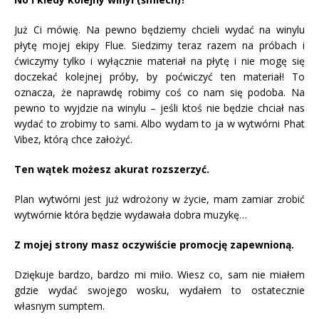
Już Ci mówię. Na pewno będziemy chcieli wydać na winylu
płytę mojej ekipy Flue. Siedzimy teraz razem na próbach i
ćwiczymy tylko i wyłącznie materiał na płytę i nie mogę się
doczekać kolejnej próby, by poćwiczyć ten materiał! To
oznacza, że naprawdę robimy coś co nam się podoba. Na
pewno to wyjdzie na winylu – jeśli ktoś nie będzie chciał nas
wydać to zrobimy to sami. Albo wydam to ja w wytwórni Phat
Vibez, którą chce założyć.
Ten wątek możesz akurat rozszerzyć.
Plan wytwórni jest już wdrożony w życie, mam zamiar zrobić
wytwórnie która będzie wydawała dobra muzykę…
Z mojej strony masz oczywiście promocję zapewnioną.
Dziękuje bardzo, bardzo mi miło. Wiesz co, sam nie miałem
gdzie wydać swojego wosku, wydałem to ostatecznie
własnym sumptem.