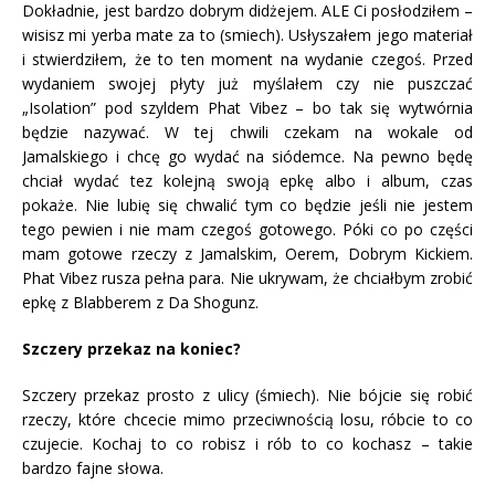
Dokładnie, jest bardzo dobrym didżejem. ALE Ci posłodziłem –
wisisz mi yerba mate za to (smiech). Usłyszałem jego materiał
i stwierdziłem, że to ten moment na wydanie czegoś. Przed
wydaniem swojej płyty już myślałem czy nie puszczać
„Isolation” pod szyldem Phat Vibez – bo tak się wytwórnia
będzie nazywać. W tej chwili czekam na wokale od
Jamalskiego i chcę go wydać na siódemce. Na pewno będę
chciał wydać tez kolejną swoją epkę albo i album, czas
pokaże. Nie lubię się chwalić tym co będzie jeśli nie jestem
tego pewien i nie mam czegoś gotowego. Póki co po części
mam gotowe rzeczy z Jamalskim, Oerem, Dobrym Kickiem.
Phat Vibez rusza pełna para. Nie ukrywam, że chciałbym zrobić
epkę z Blabberem z Da Shogunz.
Szczery przekaz na koniec?
Szczery przekaz prosto z ulicy (śmiech). Nie bójcie się robić
rzeczy, które chcecie mimo przeciwnością losu, róbcie to co
czujecie. Kochaj to co robisz i rób to co kochasz – takie
bardzo fajne słowa.