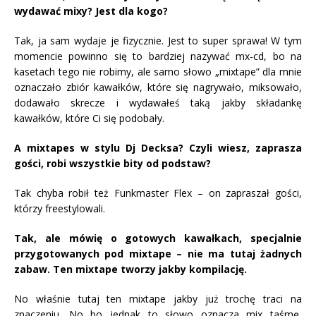
wydawać mixy? Jest dla kogo?
Tak, ja sam wydaje je fizycznie. Jest to super sprawa! W tym
momencie powinno się to bardziej nazywać mx-cd, bo na
kasetach tego nie robimy, ale samo słowo „mixtape” dla mnie
oznaczało zbiór kawałków, które się nagrywało, miksowało,
dodawało skrecze i wydawałeś taką jakby składankę
kawałków, które Ci się podobały.
A mixtapes w stylu Dj Decksa? Czyli wiesz, zaprasza
gości, robi wszystkie bity od podstaw?
Tak chyba robił też Funkmaster Flex – on zapraszał gości,
którzy freestylowali.
Tak, ale mówię o gotowych kawałkach, specjalnie
przygotowanych pod mixtape – nie ma tutaj żadnych
zabaw. Ten mixtape tworzy jakby kompilację.
No właśnie tutaj ten mixtape jakby już trochę traci na
znaczeniu. No bo jednak to słowo oznacza mix taśmę,