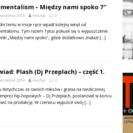
mentalism – Między nami spoko 7″
września 2014
misztal
0
 dni temu w moje ręce wpadł kolejny winyl od
ntalismu. Tym razem Tytus pokusił się o wypuszczenie
mki „Między nami spoko”, gdzie dodatkowo znalazł
[…]
iad: Plash (Dj Przeplach) – część 1.
września 2014
misztal
0
 dotychczas ze swoich miksów i grania na niezliczonej
i imprez hip-hopowych – Dj Przeplach, postanowił w końcu
wić na produkcję. W czerwcu wypuścił swój
[…]