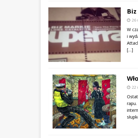
Biz
26 
W cza
i wyd
Attac
[…]
Wło
22 
Ostat
rapu.
inter
słupk