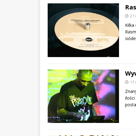
Ras
21 
Kilka
Rasme
sióde
Wyw
17 
Znany
ilośc
posta