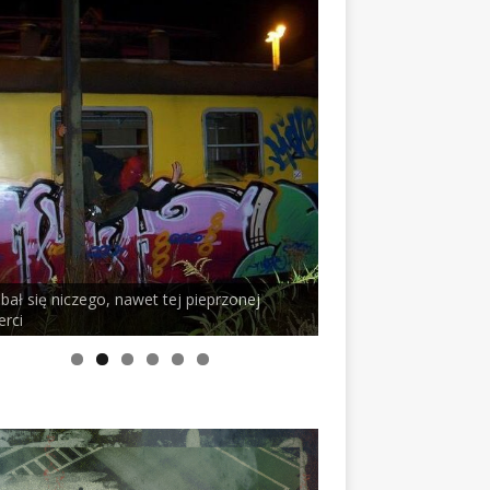
 bał się niczego, nawet tej pieprzonej
erci
PELSON x DUSTY RO