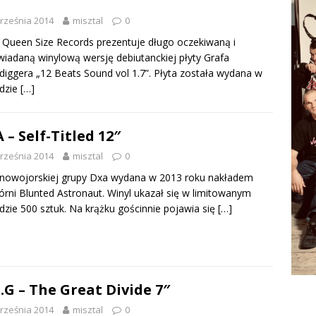
rześnia 2014
misztal
0
 Queen Size Records prezentuje długo oczekiwaną i
iadaną winylową wersję debiutanckiej płyty Grafa
diggera „12 Beats Sound vol 1.7”. Płyta została wydana w
adzie
[…]
 – Self-Titled 12″
rześnia 2014
misztal
0
nowojorskiej grupy Dxa wydana w 2013 roku nakładem
rni Blunted Astronaut. Winyl ukazał się w limitowanym
dzie 500 sztuk. Na krążku gościnnie pojawia się
[…]
.G – The Great Divide 7″
rześnia 2014
misztal
0