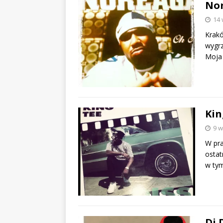
Nor
14 
Krakó
wygrz
Moja 
Kin
9 w
W pra
ostat
w tym
Dj 