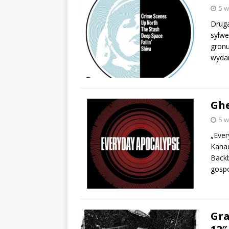
5 w
Druga
sylwe
gronu
wyda
Ghe
5 w
„Ever
Kanad
Backb
gosp
Gra