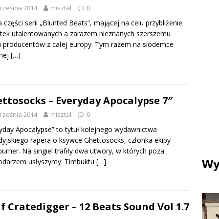
rześnia 2014
misztal
0
 części serii „Blunted Beats”, mającej na celu przybliżenie
tek utalentowanych a zarazem nieznanych szerszemu
 producentów z całej europy. Tym razem na siódemce
nej
[…]
ttosocks – Everyday Apocalypse 7″
rześnia 2014
misztal
0
yday Apocalypse” to tytuł kolejnego wydawnictwa
yjskiego rapera o ksywce Ghettosocks, członka ekipy
urner. Na singiel trafiły dwa utwory, w których poza
Wy
odarzem usłyszymy: Timbuktu
[…]
f Cratedigger – 12 Beats Sound Vol 1.7