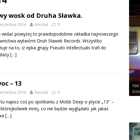
y wosk od Druha Sławka.
września 2014
misztal
0
o widać powyżej to prawdopodobnie okładka najnowszego
wnictwa wytwórni Druh Sławek Records. Wszystko
uje na to, iż epka grupy Pseudo Intellectuals trafi do
edaży
[…]
oc – 13
Nie
ALCHEMIST x DUSTY ROOM
śmi
września 2014
misztal
0
 tu napisz coś po spotkaniu z Mobb Deep o płycie „13” –
 którejkolwiek innej, co nie będzie wyglądało jak jakaś
wa
[…]