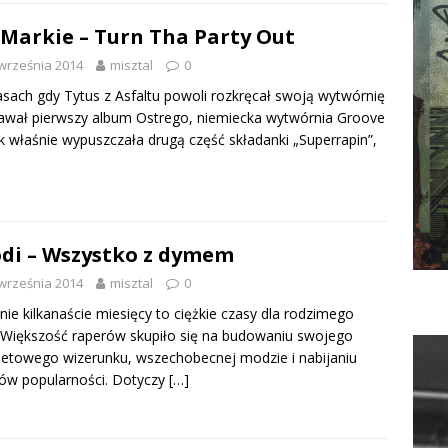
 Markie – Turn Tha Party Out
września 2014
misztal
0
sach gdy Tytus z Asfaltu powoli rozkręcał swoją wytwórnię
awał pierwszy album Ostrego, niemiecka wytwórnia Groove
k właśnie wypuszczała drugą część składanki „Superrapin”,
di – Wszystko z dymem
września 2014
misztal
0
nie kilkanaście miesięcy to ciężkie czasy dla rodzimego
 Większość raperów skupiło się na budowaniu swojego
netowego wizerunku, wszechobecnej modzie i nabijaniu
ów popularności. Dotyczy
[…]