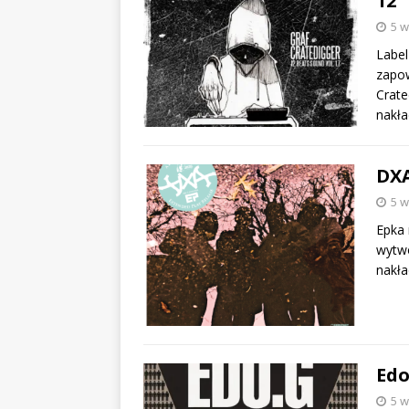
12″
5 w
Label
zapow
Crate
nakł
DXA
5 w
Epka 
wytwó
nakła
Edo
5 w