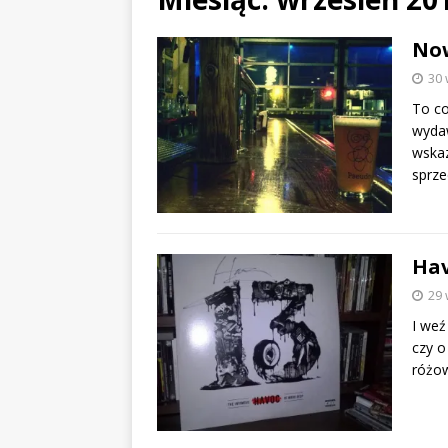
Now
30 
To c
wyda
wskaz
sprz
Hav
EVIDENCE x DUSTY ROOM
29 
I weź
czy o
różo