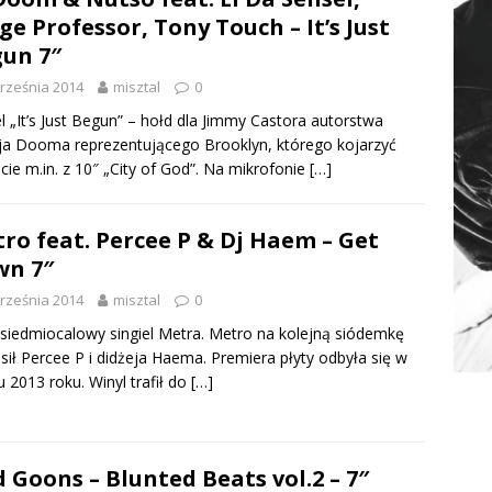
ge Professor, Tony Touch – It’s Just
un 7″
rześnia 2014
misztal
0
el „It’s Just Begun” – hołd dla Jimmy Castora autorstwa
ja Dooma reprezentującego Brooklyn, którego kojarzyć
ie m.in. z 10″ „City of God”. Na mikrofonie
[…]
ro feat. Percee P & Dj Haem – Get
wn 7″
rześnia 2014
misztal
0
 siedmiocalowy singiel Metra. Metro na kolejną siódemkę
sił Percee P i didżeja Haema. Premiera płyty odbyła się w
 2013 roku. Winyl trafił do
[…]
 Goons – Blunted Beats vol.2 – 7″