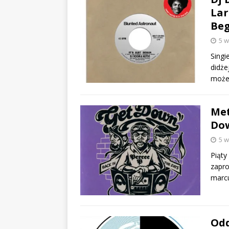
Lar
Beg
5 w
Singi
didże
możec
Met
Do
5 w
Piąty
zapro
marcu
Odd