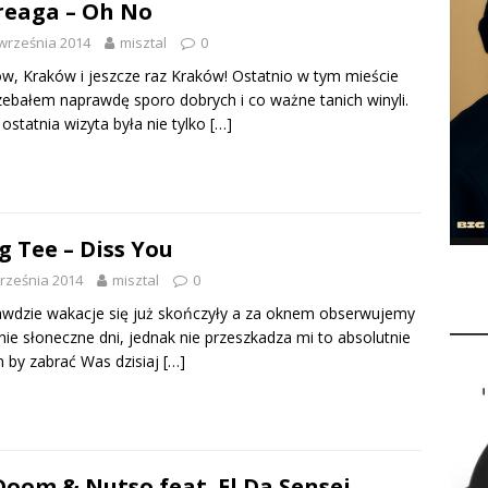
eaga – Oh No
września 2014
misztal
0
w, Kraków i jeszcze raz Kraków! Ostatnio w tym mieście
ebałem naprawdę sporo dobrych i co ważne tanich winyli.
ostatnia wizyta była nie tylko
[…]
g Tee – Diss You
rześnia 2014
misztal
0
wdzie wakacje się już skończyły a za oknem obserwujemy
nie słoneczne dni, jednak nie przeszkadza mi to absolutnie
 by zabrać Was dzisiaj
[…]
Doom & Nutso feat. El Da Sensei,