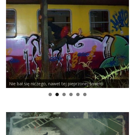
Nie bał się niczego, nawet tej pieprzonej śmierci
P