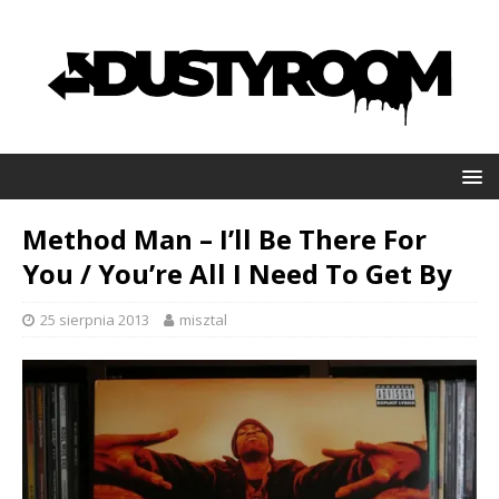
Method Man – I’ll Be There For
You / You’re All I Need To Get By
25 sierpnia 2013
misztal