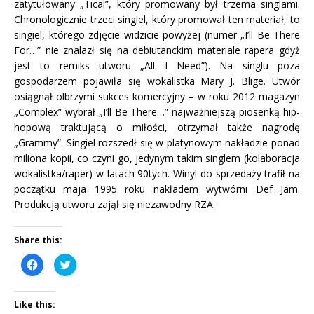
zatytułowany „Tical”, który promowany był trzema singlami.
Chronologicznie trzeci singiel, który promował ten materiał, to
singiel, którego zdjęcie widzicie powyżej (numer „I’ll Be There
For…” nie znalazł się na debiutanckim materiale rapera gdyż
jest to remiks utworu „All I Need”). Na singlu poza
gospodarzem pojawiła się wokalistka Mary J. Blige. Utwór
osiągnął olbrzymi sukces komercyjny – w roku 2012 magazyn
„Complex” wybrał „I’ll Be There…” najważniejszą piosenką hip-
hopową traktującą o miłości, otrzymał także nagrodę
„Grammy”. Singiel rozszedł się w platynowym nakładzie ponad
miliona kopii, co czyni go, jedynym takim singlem (kolaboracja
wokalistka/raper) w latach 90tych. Winyl do sprzedaży trafił na
początku maja 1995 roku nakładem wytwórni Def Jam.
Produkcją utworu zajął się niezawodny RZA.
Share this:
C
C
l
l
i
i
c
c
k
k
Like this:
t
t
o
o