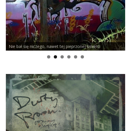
Nie bał się niczego, nawet tej pieprzonej śmierci
P