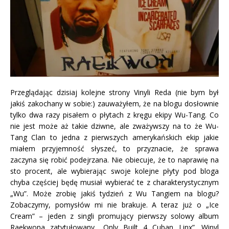
Przeglądając dzisiaj kolejne strony Vinyli Reda (nie bym był
jakiś zakochany w sobie:) zauważyłem, że na blogu dosłownie
tylko dwa razy pisałem o płytach z kręgu ekipy Wu-Tang. Co
nie jest może aż takie dziwne, ale zważywszy na to że Wu-
Tang Clan to jedna z pierwszych amerykańskich ekip jakie
miałem przyjemność słyszeć, to przyznacie, że sprawa
zaczyna się robić podejrzana. Nie obiecuje, że to naprawię na
sto procent, ale wybierając swoje kolejne płyty pod bloga
chyba częściej będę musiał wybierać te z charakterystycznym
„Wu”. Może zrobię jakiś tydzień z Wu Tangiem na blogu?
Zobaczymy, pomysłów mi nie brakuje. A teraz już o „Ice
Cream” – jeden z singli promujący pierwszy solowy album
Raekwona zatytułowany „Only Built 4 Cuban Linx”. Winyl