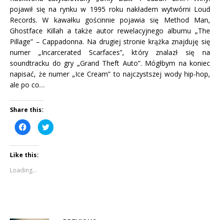
pojawił się na rynku w 1995 roku nakładem wytwórni Loud
Records. W kawałku gościnnie pojawia się Method Man,
Ghostface Killah a także autor rewelacyjnego albumu „The
Pillage” – Cappadonna. Na drugiej stronie krążka znajduję się
numer „Incarcerated Scarfaces”, który znalazł się na
soundtracku do gry „Grand Theft Auto”. Mógłbym na koniec
napisać, że numer „Ice Cream” to najczystszej wody hip-hop,
ale po co…
Share this:
C
C
l
l
i
i
c
c
k
k
Like this:
t
t
o
o
s
s
Loading...
h
h
a
a
r
r
e
e
o
o
n
n
F
T
a
w
c
i