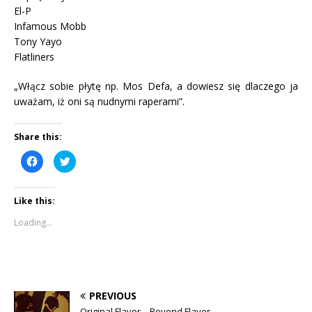
El-P
Infamous Mobb
Tony Yayo
Flatliners
„Włącz sobie płytę np. Mos Defa, a dowiesz się dlaczego ja
uważam, iż oni są nudnymi raperami”.
Share this:
C
C
l
l
i
i
c
c
k
k
Like this:
t
t
o
o
s
s
Loading...
h
h
a
a
r
r
e
e
o
o
n
n
F
T
a
w
c
i
PREVIOUS
e
t
b
t
Original Flavor – Beyond Flavor