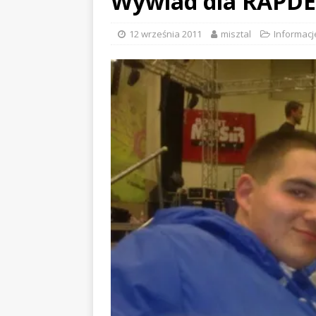
Wywiad dla RAPDE
12 września 2011
misztal
Informacj
EVIDENCE x DUSTY ROOM