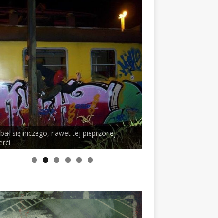
 bał się niczego, nawet tej pieprzonej
erci
PELSON x DUSTY RO