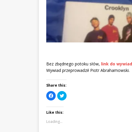
Bez zbędnego potoku słów,
link do wywiad
Wywiad przeprowadził Piotr Abrahamowski.
Share this:
C
C
l
l
i
i
c
c
k
k
Like this:
t
t
o
o
s
s
Loading...
h
h
a
a
r
r