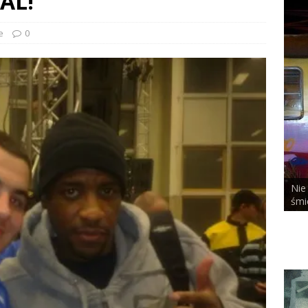
AL!
e
0
Nie
ALCHEMIST x DUSTY ROOM
śmi