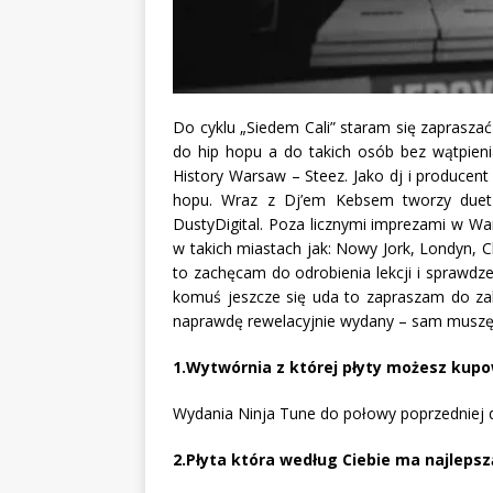
Do cyklu „Siedem Cali” staram się zaprasza
do hip hopu a do takich osób bez wątpieni
History Warsaw – Steez. Jako dj i producen
hopu. Wraz z Dj’em Kebsem tworzy duet d
DustyDigital. Poza licznymi imprezami w W
w takich miastach jak: Nowy Jork, Londyn, Ch
to zachęcam do odrobienia lekcji i sprawdzen
komuś jeszcze się uda to zapraszam do zak
naprawdę rewelacyjnie wydany – sam muszę s
1.Wytwórnia z której płyty możesz kup
Wydania Ninja Tune do połowy poprzedniej 
2.Płyta która według Ciebie ma najlepsz