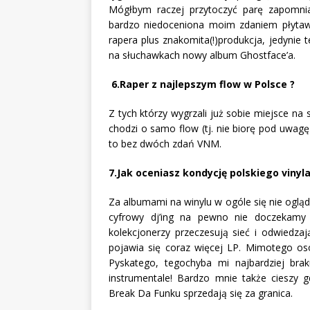
Mógłbym raczej przytoczyć parę zapomnia
bardzo niedoceniona moim zdaniem płytawy
rapera plus znakomita(!)produkcja, jedynie
na słuchawkach nowy album Ghostface’a.
6.Raper z najlepszym flow w Polsce ?
Z tych którzy wygrzali już sobie miejsce na s
chodzi o samo flow (tj. nie biorę pod uwag
to bez dwóch zdań VNM.
7.Jak oceniasz kondycję polskiego vinyl
Za albumami na winylu w ogóle się nie ogląda
cyfrowy dj’ing na pewno nie doczekamy si
kolekcjonerzy przeczesują sieć i odwiedzaj
pojawia się coraz więcej LP. Mimotego os
Pyskatego, tegochyba mi najbardziej brak
instrumentale! Bardzo mnie także cieszy g
Break Da Funku sprzedają się za granica.