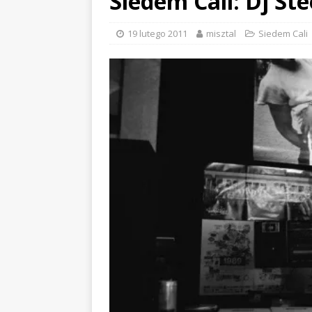
Siedem Cali: Dj Ste
19 lutego 2011
misztal
Siedem Cali
EVIDENCE x DUSTY ROOM