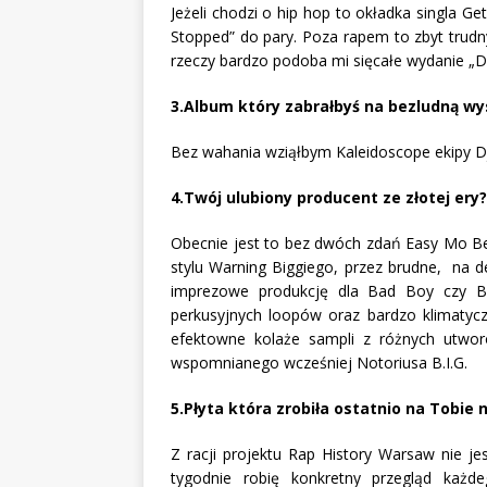
Jeżeli chodzi o hip hop to okładka singla G
Stopped” do pary. Poza rapem to zbyt trud
rzeczy bardzo podoba mi sięcałe wydanie „Di
3.Album który zabrałbyś na bezludną wy
Bez wahania wziąłbym Kaleidoscope ekipy D
4.Twój ulubiony producent ze złotej ery?
Obecnie jest to bez dwóch zdań Easy Mo Be
stylu Warning Biggiego, przez brudne, na 
imprezowe produkcję dla Bad Boy czy Bus
perkusyjnych loopów oraz bardzo klimatyczn
efektowne kolaże sampli z różnych utwo
wspomnianego wcześniej Notoriusa B.I.G.
5.Płyta która zrobiła ostatnio na Tobie
Z racji projektu Rap History Warsaw nie j
tygodnie robię konkretny przegląd każde