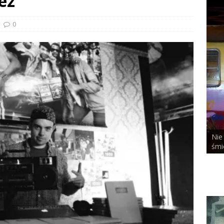
ez
0
Nie
ALCHEMIST x DUSTY ROOM
śmi