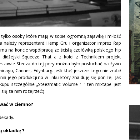
ć tylko osoby które mają w sobie ogromną zajawkę i miłość
a należy reprezentant Hemp Gru i organizator imprez Rap
t ma na koncie współpracę ze ścisłą czołówką polskiego hip
idżejski Squeeze That a z kolei z Technikiem projekt
arszawie Steeza do tej pory można było posłuchać na żywo
icago, Cannes, Edynburg. Jeśli ktoś jeszcze tego nie zrobił
ia jego produkcji np w linku który znajduję się poniżej. Jak
upu szczególnie „Steezmatic Volume 1 ” ten mixtape jest
ię za nim rozejrzeć:)
ować w ciemno?
dekady.
ą okładkę ?