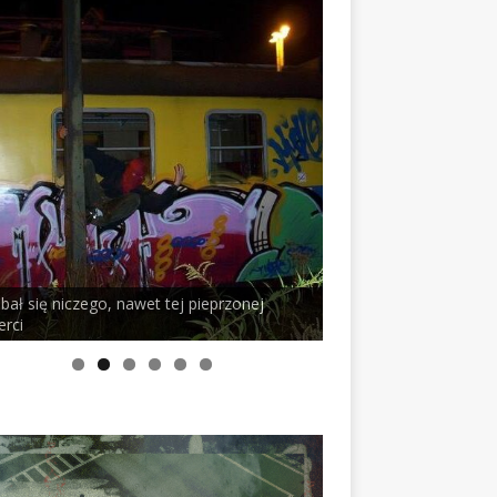
 bał się niczego, nawet tej pieprzonej
erci
PELSON x DUSTY RO