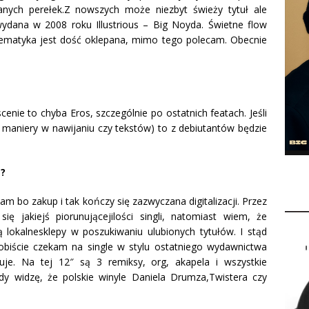
nych perełek.Z nowszych może niezbyt świeży tytuł ale
dana w 2008 roku Illustrious – Big Noyda. Świetne flow
 tematyka jest dość oklepana, mimo tego polecam. Obecnie
cenie to chyba Eros, szczególnie po ostatnich featach. Jeśli
ę maniery w nawijaniu czy tekstów) to z debiutantów będzie
a?
m bo zakup i tak kończy się zazwyczana digitalizacji. Przez
ę jakiejś piorunującejilości singli, natomiast wiem, że
ą lokalnesklepy w poszukiwaniu ulubionych tytułów. I stąd
obiście czekam na single w stylu ostatniego wydawnictwa
uje. Na tej 12″ są 3 remiksy, org, akapela i wszystkie
dy widzę, że polskie winyle Daniela Drumza,Twistera czy