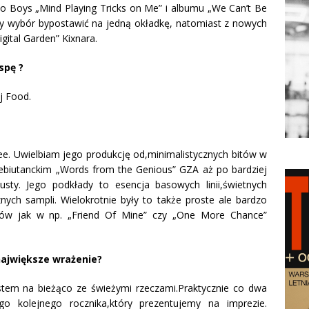
eto Boys „Mind Playing Tricks on Me” i albumu „We Can’t Be
ny wybór bypostawić na jedną okładkę, natomiast z nowych
gital Garden” Kixnara.
spę ?
j Food.
e. Uwielbiam jego produkcję od,minimalistycznych bitów w
debiutanckim „Words from the Genious” GZA aż po bardziej
ty. Jego podkłady to esencja basowych linii,świetnych
ych sampli. Wielokrotnie były to także proste ale bardzo
rów jak w np. „Friend Of Mine” czy „One More Chance”
 największe wrażenie?
estem na bieżąco ze świeżymi rzeczami.Praktycznie co dwa
go kolejnego rocznika,który prezentujemy na imprezie.