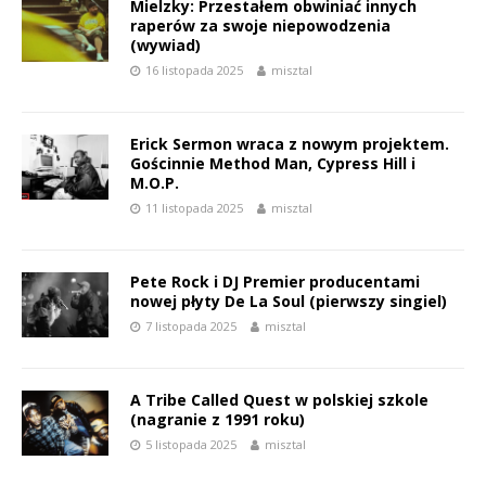
Mielzky: Przestałem obwiniać innych
raperów za swoje niepowodzenia
(wywiad)
16 listopada 2025
misztal
Erick Sermon wraca z nowym projektem.
Gościnnie Method Man, Cypress Hill i
M.O.P.
11 listopada 2025
misztal
Pete Rock i DJ Premier producentami
nowej płyty De La Soul (pierwszy singiel)
7 listopada 2025
misztal
A Tribe Called Quest w polskiej szkole
(nagranie z 1991 roku)
5 listopada 2025
misztal