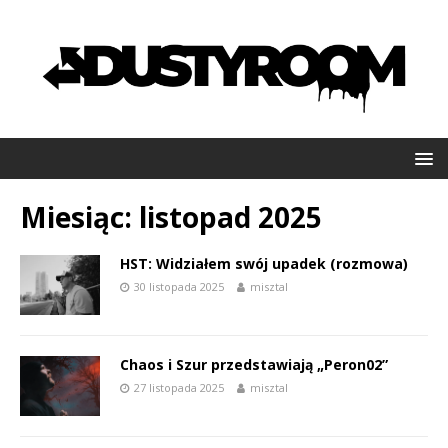
Miesiąc:
listopad 2025
HST: Widziałem swój upadek (rozmowa)
30 listopada 2025
misztal
Chaos i Szur przedstawiają „Peron02”
27 listopada 2025
misztal