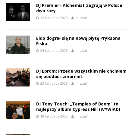
DJ Premier i Alchemist zagrają w Polsce
dwa razy
26 listopada 2025
misztal
Eldo dograł się na nową płytę Pryksona
Fiska
24 listopada 2025
misztal
DJ Eprom: Przede wszystkim nie chciałem
się poddać i zmarnieć
23 listopada 2025
misztal
DJ Tony Touch: „Temples of Boom” to
najlepszy album Cypress Hill (WYWIAD)
18 listopada 2025
misztal