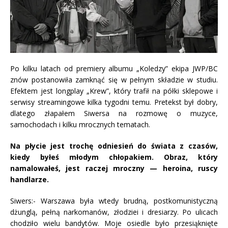
Po kilku latach od premiery albumu „Koledzy” ekipa JWP/BC
znów postanowiła zamknąć się w pełnym składzie w studiu.
Efektem jest longplay „Krew”, który trafił na półki sklepowe i
serwisy streamingowe kilka tygodni temu. Pretekst był dobry,
dlatego złapałem Siwersa na rozmowę o muzyce,
samochodach i kilku mrocznych tematach.
Na płycie jest trochę odniesień do świata z czasów,
kiedy byłeś młodym chłopakiem. Obraz, który
namalowałeś, jest raczej mroczny — heroina, ruscy
handlarze.
Siwers:- Warszawa była wtedy brudną, postkomunistyczną
dżunglą, pełną narkomanów, złodziei i dresiarzy. Po ulicach
chodziło wielu bandytów. Moje osiedle było przesiąknięte