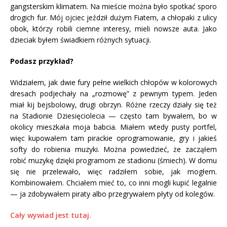
gangsterskim klimatem. Na mieście można było spotkać sporo
drogich fur. Mój ojciec jeździł dużym Fiatem, a chłopaki z ulicy
obok, którzy robili ciemne interesy, mieli nowsze auta. Jako
dzieciak byłem świadkiem różnych sytuacji.
Podasz przykład?
Widziałem, jak dwie fury pełne wielkich chłopów w kolorowych
dresach podjechały na „rozmowę” z pewnym typem. Jeden
miał kij bejsbolowy, drugi obrzyn. Różne rzeczy działy się też
na Stadionie Dziesięciolecia — często tam bywałem, bo w
okolicy mieszkała moja babcia. Miałem wtedy pusty portfel,
więc kupowałem tam pirackie oprogramowanie, gry i jakieś
softy do robienia muzyki. Można powiedzieć, że zacząłem
robić muzykę dzięki programom ze stadionu (śmiech). W domu
się nie przelewało, więc radziłem sobie, jak mogłem.
Kombinowałem. Chciałem mieć to, co inni mogli kupić legalnie
— ja zdobywałem piraty albo przegrywałem płyty od kolegów.
Cały wywiad jest tutaj.