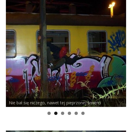
w
)
)
Nie bał się niczego, nawet tej pieprzonej śmierci
P