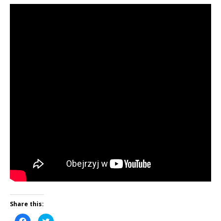
Share this:
C
C