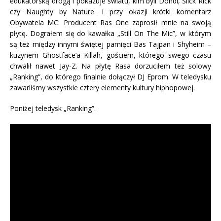
edukatorską drogą i pokazuje światu, kim byli Dondi, Slick Rick
czy Naughty by Nature. I przy okazji krótki komentarz
Obywatela MC: Producent Ras One zaprosił mnie na swoją
płytę. Dograłem się do kawałka „Still On The Mic”, w którym
są też między innymi świętej pamięci Bas Tajpan i Shyheim –
kuzynem Ghostface’a Killah, gościem, którego swego czasu
chwalił nawet Jay-Z. Na płytę Rasa dorzuciłem też solowy
„Ranking”, do którego finalnie dołączył DJ Eprom. W teledysku
zawarliśmy wszystkie cztery elementy kultury hiphopowej.
Poniżej teledysk „Ranking”.