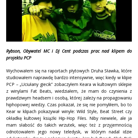
Rybson, Obywatel MC i DJ Cent podczas prac nad klipem do
projektu PCP
Wychowałem się na raportach płytowych Druha Sławka, które
studiowałem naprawdę bardzo intensywnie, więc kiedy w klipie
PCP – „Uciułany giecik” zobaczyłem Keara w kultowym sklepie
z winylami Fat Beats, wiedziałem, że mam do czynienia z
prawdziwym headsem i osobą, której zależy na propagowaniu
hiphopowej wiedzy. Czas pokazał, że się nie pomyliłem, bo to
Kear w klipach pokazywał winyle: Wild Style, Beat Street czy
okładkę kultowej książki Hip-Hop Files. Niby niewiele, ale ja
mam słabość do takich wrzutek, więc też z przyjemnością
odnotowałem jego nowy teledysk, w którym nadal idzie